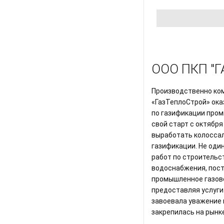
ООО ПКП "
Производственно ко
«ГазТеплоСтрой» ока
по газификации пром
свой старт с октября
выработать колосса
газификации. Не оди
работ по строительст
водоснабжения, пост
промышленное газов
предоставляя услуги
завоевала уважение 
закрепилась на рынк